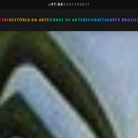
PT-BR
EN
ES
FR
DE
IT
STAS
HISTÓRIA DA ARTE
OBRAS DE ARTE
BIOGRAFIAS
ARTE BRASIL