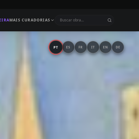
EIRA
MAIS CURADORIAS
PT
ES
FR
IT
EN
DE